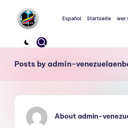
Skip
Español
Startseite
wer 
to
content
V
e
n
Posts by admin-venezuelaenb
e
z
u
e
About admin-venezue
l